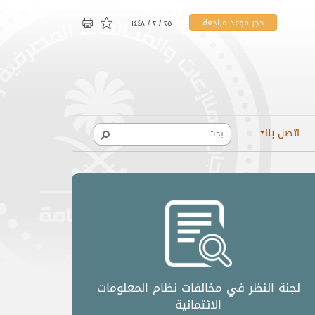
حجز موعد مراجعة
۲٥ / ۲ / ۱٤٤۸
اتصل بنا
​لجنة النظر في مخالفات نظام المعلومات
الائتمانية​