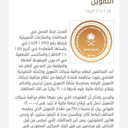
التمويل
۱٥ / ۱۱ / ۱٤٤۳
أصدرت لجنة الفصل في
المخالفات والمنازعات التمويلية
قرارها رقم (۱۲۳۱ / ۱٤٤۳ ) في
جلستها المنعقدة في تاريخ (۱٥ /
۱۰ / ۱٤٤۳هـ ) والمكتسب القطعية
في الدعوى المرفوعة أمامها
والمقامة من المدعي العام ضد
أحد المخالفين لنظام مراقبة شركات التمويل ولائحته التنفيذية
القاضي بثبوت مخالفته للمادة الرابعة من نظام مراقبة شركات
التمويل لقيامه بممارسة نشاط التمويل بدون ترخيص والحكم
بإيقاع غرامة مالية عليه قدرها (۳۰.۰۰۰ ريال) عن تلك المخالفة.
والجدير بالذكر أن العقوبات التي نص عليها نظام مراقبة شركات
التمويل تصل إلى إيقاع غرامة مالية لا تزيد على (۲.۰۰۰.۰۰۰)
مليوني ريال أو بنسبة (۱۰%) من مقدار التمويل الذي يمارسه
المخالف-أيهما أكثر- وبالسجن مدة لا تتجاوز سنتين، أو بإحدى
هاتين العقوبتين، ومن أبرز المخالفات التي تمارس من قبل
أشخاص غير مرخصين من قبل البنك المركزي السعودي هي