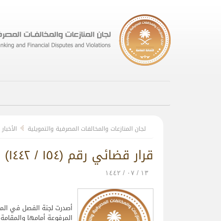
لجان المنازعات والمخالفات المصرفية والتمويلية
الأخبار
قرار قضائي رقم (۱٥٤ / ۱٤٤۲) وتاريخ ۱۷ / ۰۳ / ۱٤٤۲هـ ضد أحد مخالفي نظام مراقبة شركات التمويل
۱۳ / ۰۷ / ۱٤٤۲
المرفوعة أمامها والمقامة 