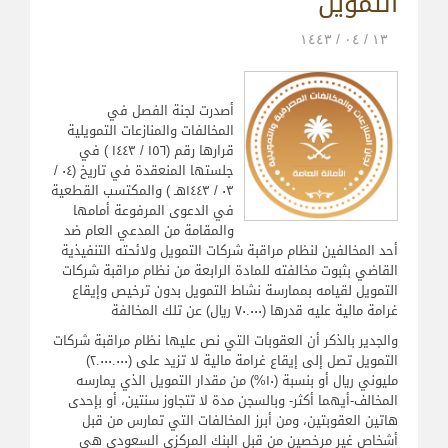
التمويل
۱۳ / ۰٤ / ۱٤٤۳
أصدرت لجنة الفصل في
المخالفات والمنازعات التمويلية
قرارها رقم (۱٥٦ / ۱٤٤۳ ) في
جلستها المنعقدة في تاريخ (۰٤ /
۰۳ / ۱٤٤۳هـ ) والمكتسب القطعية
في الدعوى المرفوعة أمامها
والمقامة من المدعي العام ضد
أحد المخالفين لنظام مراقبة شركات التمويل ولائحته التنفيذية
القاضي بثبوت مخالفته للمادة الرابعة من نظام مراقبة شركات
التمويل لقيامه بممارسة نشاط التمويل بدون ترخيص وإيقاع
غرامة مالية عليه قدرها (۷۰.۰۰۰ ريال) عن تلك المخالفة
والجدير بالذكر أن العقوبات التي نص عليها نظام مراقبة شركات
التمويل تصل إلى إيقاع غرامة مالية لا تزيد على (۲.۰۰۰.۰۰۰)
مليوني ريال أو بنسبة (۱۰%) من مقدار التمويل الذي يمارسه
المخالف-أيهما أكثر- وبالسجن مدة لا تتجاوز سنتين، أو بإحدى
هاتين العقوبتين، ومن أبرز المخالفات التي تمارس من قبل
أشخاص غير مرخصين من قبل البنك المركزي السعودي هي