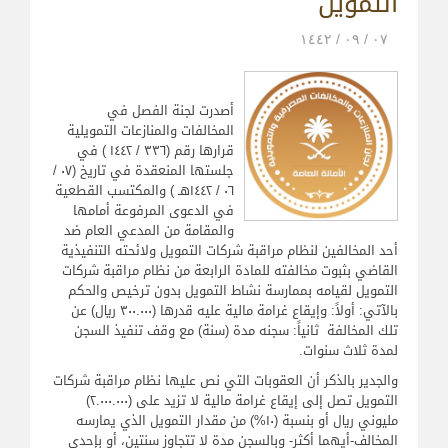
التمويل
۰۷ / ۰۹ / ۱٤٤۲
أصدرت لجنة الفصل في
المخالفات والمنازعات التمويلية
قرارها رقم (۳۳٦ / ۱٤٤۲ ) في
جلستها المنعقدة في تاريخ (۰۷ /
۰٦ / ۱٤٤۲هـ ) والمكتسب القطعية
في الدعوى المرفوعة أمامها
والمقامة من المدعي العام ضد
أحد المخالفين لنظام مراقبة شركات التمويل ولائحته التنفيذية
القاضي بثبوت مخالفته للمادة الرابعة من نظام مراقبة شركات
التمويل لقيامه بممارسة نشاط التمويل بدون ترخيص والحكم
بالآتي: أولاً: وإيقاع غرامة مالية عليه قدرها (۳۰۰.۰۰۰ ريال) عن
تلك المخالفة ثانياً: سجنه مدة (سنة) مع وقف تنفيذ السجن
لمدة ثلاث سنوات.
والجدير بالذكر أن العقوبات التي نص عليها نظام مراقبة شركات
التمويل تصل إلى إيقاع غرامة مالية لا تزيد على (۲.۰۰۰.۰۰۰)
مليوني ريال أو بنسبة (۱۰%) من مقدار التمويل الذي يمارسه
المخالف-أيهما أكثر- وبالسجن مدة لا تتجاوز سنتين، أو بإحدى