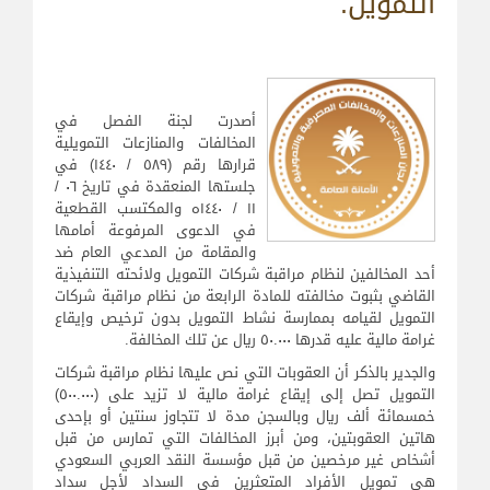
التمويل.
أصدرت لجنة الفصل في
المخالفات والمنازعات التمويلية
قرارها رقم (٥۸۹ / ۱٤٤۰) في
جلستها المنعقدة في تاريخ ۰٦ /
۱۱ / ۱٤٤۰ه والمكتسب القطعية
في الدعوى المرفوعة أمامها
والمقامة من المدعي العام ضد
أحد المخالفين لنظام مراقبة شركات التمويل ولائحته التنفيذية
القاضي بثبوت مخالفته للمادة الرابعة من نظام مراقبة شركات
التمويل لقيامه بممارسة نشاط التمويل بدون ترخيص وإيقاع
غرامة مالية عليه قدرها ٥۰.۰۰۰ ريال عن تلك المخالفة.
والجدير بالذكر أن العقوبات التي نص عليها نظام مراقبة شركات
التمويل تصل إلى إيقاع غرامة مالية لا تزيد على (٥۰۰.۰۰۰)
خمسمائة ألف ريال وبالسجن مدة لا تتجاوز سنتين أو بإحدى
هاتين العقوبتين، ومن أبرز المخالفات التي تمارس من قبل
أشخاص غير مرخصين من قبل مؤسسة النقد العربي السعودي
هي تمويل الأفراد المتعثرين في السداد لأجل سداد